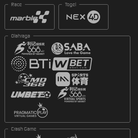
Race
Togel
Olahraga
Crash Game