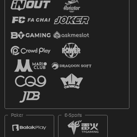
Poker
E-Sports