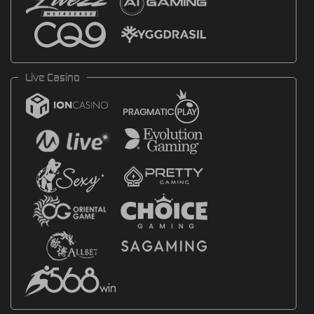
Live Casino