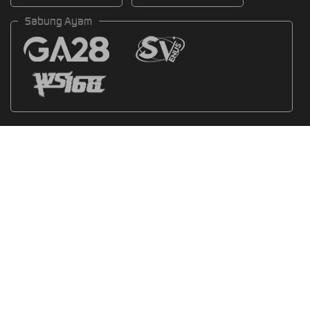
Sabung Ayam