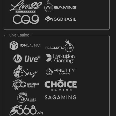
Live Casino