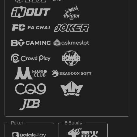
Poker
E-Sports