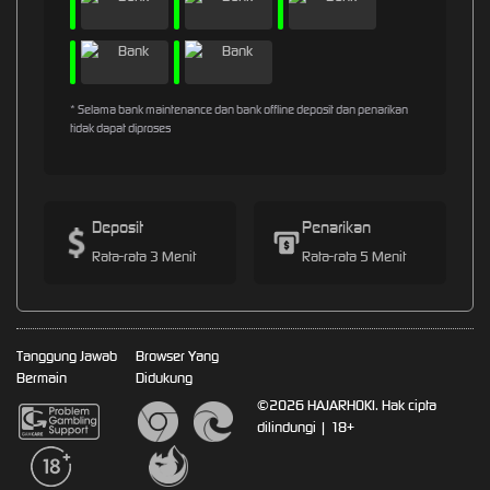
* Selama bank maintenance dan bank offline deposit dan penarikan
tidak dapat diproses
Deposit
Penarikan
Rata-rata 3 Menit
Rata-rata 5 Menit
Tanggung Jawab
Browser Yang
Bermain
Didukung
©2026 HAJARHOKI. Hak cipta
dilindungi | 18+