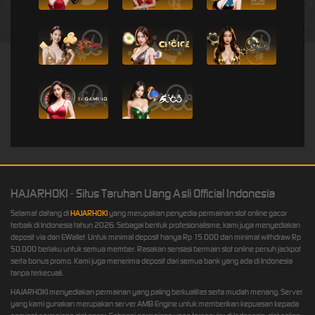
i
i
i
i
i
HAJARHOKI - Situs Taruhan Uang Asli Official Indonesia
Selamat datang di
HAJARHOKI
yang merupakan penyedia permainan slot online gacor
terbaik di Indonesia tahun 2026. Sebagai bentuk profesionalisme, kami juga menyediakan
deposit via dan EWallet. Untuk minimal deposit hanya Rp 15.000 dan minimal withdraw Rp
50.000 berlaku untuk semua member. Rasakan sensasi bermain slot online penuh jackpot
serta bonus promo. Kami juga menerima deposit dari semua bank yang ada di Indonesia
tanpa terkecuali.
HAJARHOKI menyediakan permainan yang paling berkualitas serta mudah menang. Server
yang kami gunakan merupakan server AMB Engine untuk memberikan kepuasan kepada