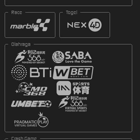
Race
Togel
Olahraga
Crash Game