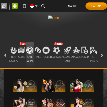
MASUK
DAFTAR
HOT
SLOTS
LIVE
RACE
TOGEL
OLAHRAGA
CRASH
ARCADE
POKER
E-
SABUN
GAMES
CASINO
GAME
SPORTS
AYAM
i
i
i
i
i
i