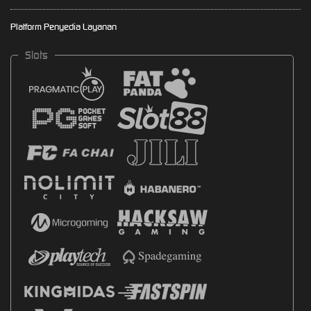
Platform Penyedia Layanan
Slots