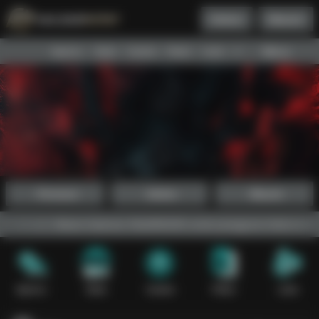
Daftar
Masuk
Menu
Beranda
Sports+
Slots
Casino
Poker
Lotto
Arcade
Fishing
Promosi
Daftar
Masuk
pat | Akses halaman HAJARHOKI untuk pengguna Indonesia
Sports+
Slots
Casino
Poker
Lotto