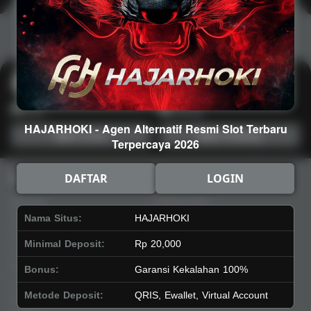
Hot
IDNArcade
PragmaticPlay
Askmeslot
Minigame
Mi
Main Arcade
Lotto
Fishing
HAJARHOKI - Agen Alternatif Resmi Slot Terbaru
Main Lotto
Main Fishing
Terpercaya 2026
Quick Links
HAJARHOKI
DAFTAR
LOGIN
Beranda
Tentang Kami
Sports+
Footer
Nama Situs:
HAJARHOKI
Slots
Contact
Minimal Deposit:
Rp 20,000
Casino
Deposit
Poker
Withdraw
Bonus:
Garansi Kekalahan 100%
Lotto
Referral
Metode Deposit:
QRIS, Ewallet, Virtual Account
Arcade
Leaderboard