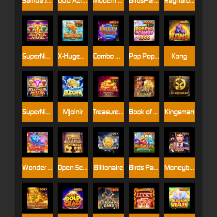
Samba Jewel
UGO Aztec Gold
Modern Gods
BirdsParty
Ragnarok : Thor VS Loki
SuperNiubi
X-Huge_Fishin' Fever X-Huge
Combo Fruity Bonanza Combo
Pop Pop Candy 1000
Kong
SuperNiubiDeluxe
Mjolnir
TreasureBowl
Book of Mystery
Kingsman
Wonder Elephant
Open Sesame
Billionaire
Birds Party Deluxe
Moneybags Man