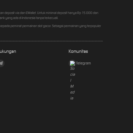
an deposit via dan EWallet. Untuk minimal deposit hanya Rp 15.000 dan
k yang ada di Indonesia tanpa terkecuali.
pada peminat permainan slot gacor. Sebagai permainan yang terpopuler
ukungan
Komunitas
Telegram