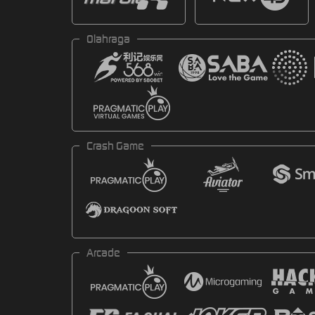
Olahraga
Crash Game
Arcade