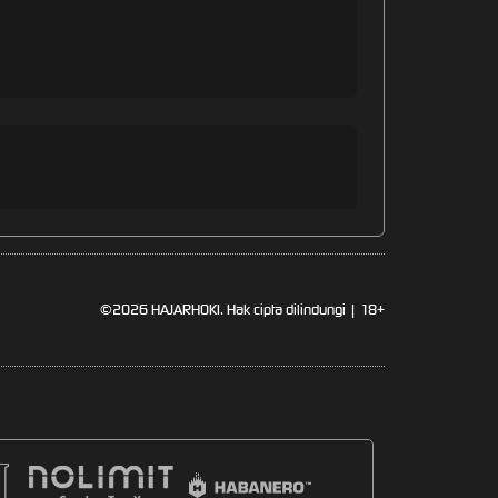
©2026 HAJARHOKI. Hak cipta dilindungi | 18+