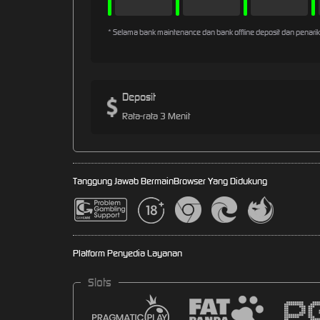
* Selama bank maintenance dan bank offline deposit dan penarik
Deposit
Rata-rata 3 Menit
Tanggung Jawab Bermain
Browser Yang Didukung
Platform Penyedia Layanan
Slots