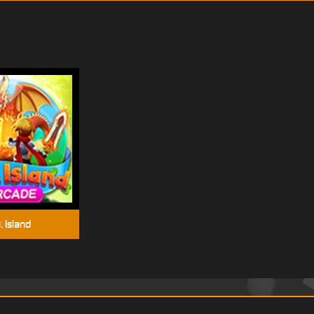
. Island