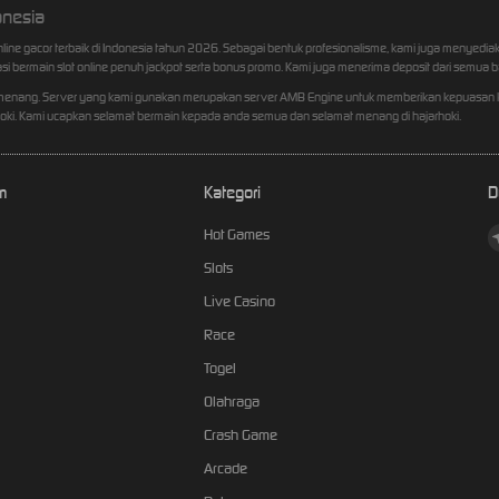
onesia
ne gacor terbaik di Indonesia tahun 2026. Sebagai bentuk profesionalisme, kami juga menyediak
bermain slot online penuh jackpot serta bonus promo. Kami juga menerima deposit dari semua ban
menang. Server yang kami gunakan merupakan server AMB Engine untuk memberikan kepuasan ke
ajarhoki. Kami ucapkan selamat bermain kepada anda semua dan selamat menang di hajarhoki.
m
Kategori
D
Hot Games
Slots
Live Casino
Race
Togel
Olahraga
Crash Game
Arcade