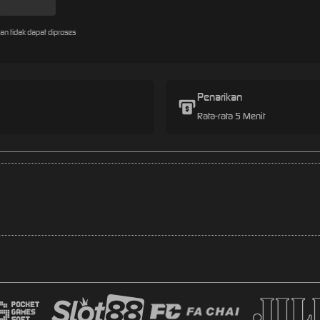
an tidak dapat diproses
Penarikan
Rata-rata 5 Menit