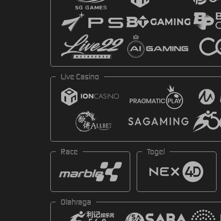
Live Casino
Race
Togel
Olahraga