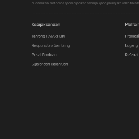
di Indonesia, slot online gacor dijadikan sebagai yang paling seru oleh h
Kebijaksanaan
Platfor
Tentang HAJARHOKI
Promosi
Responsible Gambling
Loyalty
Pusat Bantuan
Referral
Syarat dan Ketentuan