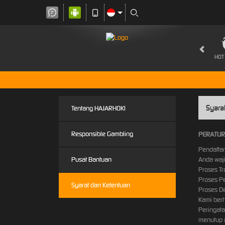
HOT
Syara
Tentang HAJARHOKI
Responsible Gambling
PERATUR
Pendaftar
Pusat Bantuan
Anda waji
Proses Tr
Proses Pe
Syarat dan Ketentuan
Proses De
Kami ber
Peringata
menutup a