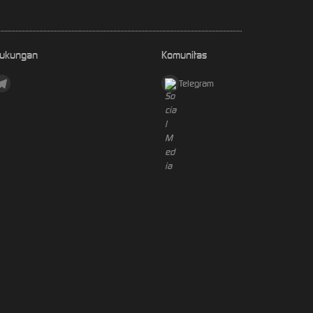
ukungan
Komunitas
Telegram