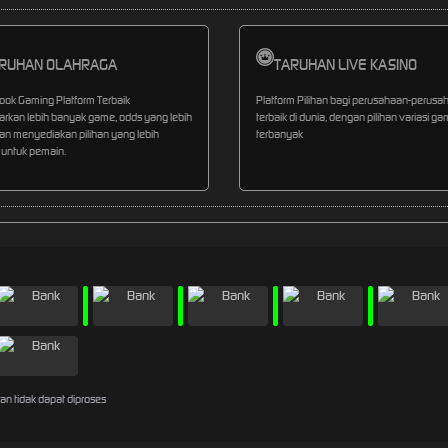
RUHAN OLAHRAGA
TARUHAN LIVE KASINO
ook Gaming Platform Terbaik
Platform Pilihan bagi perusahaan-perusa
kan lebih banyak game, odds yang lebih
terbaik di dunia, dengan pilihan variasi g
 dan menyediakan pilihan yang lebih
terbanyak
untuk pemain.
an tidak dapat diproses