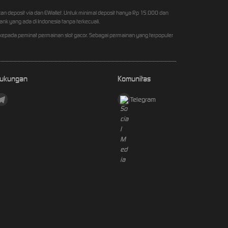
an deposit via dan EWallet. Untuk minimal deposit hanya Rp 15.000 dan
k yang ada di Indonesia tanpa terkecuali.
pada peminat permainan slot gacor. Sebagai permainan yang terpopuler
ukungan
Komunitas
Telegram