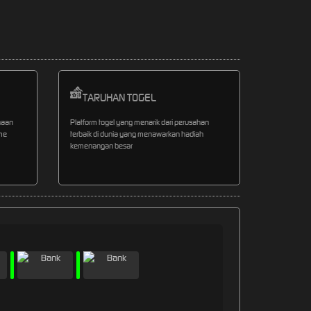
TARUHAN TOGEL
haan
Platform togel yang menarik dari perusahan
ame
terbaik di dunia yang menawarkan hadiah
kemenangan besar