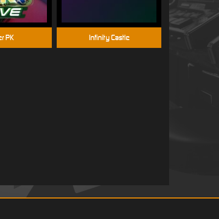
r PK
Infinity Castle