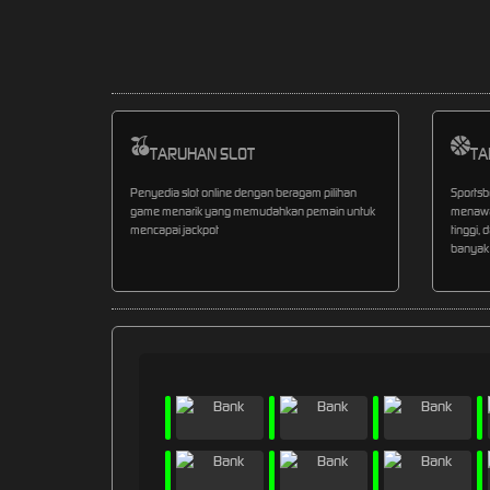
TARUHAN SLOT
TA
Penyedia slot online dengan beragam pilihan
Sportsb
game menarik yang memudahkan pemain untuk
menawar
mencapai jackpot
tinggi,
banyak 