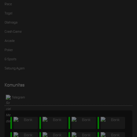
Race
Togel
Olahraga
Crash Game
Arcade
Poker
E-Sports
Sabung Ayam
Komunitas
Telegram