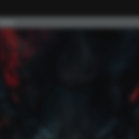
Promosi