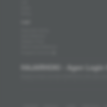
Lotto
Arcade
Fishing
Legal
Responsible Gaming
Syarat &Ketentuan
Kebijakan Privasi
Referral Syarat &Ketentuan
Pengaduan Konsumen
HAJARHOKI - Agen Login Of
Bergabung dengan komunitas HAJARHOKI kini lebih cepat: kunjung
terverifikasi agar koneksi tetap stabil. Setiap bagian dirancan
IDNPOKER
IDNArcade
UboBet
SABA Sports
S