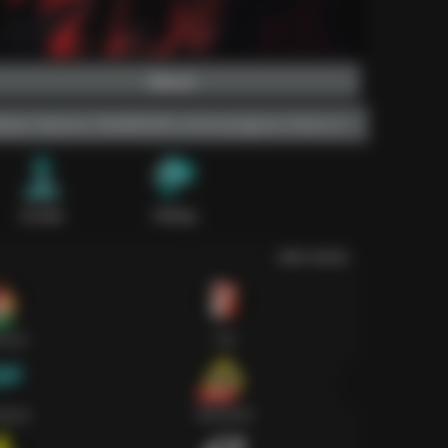
Masuk
JARHOKI untuk pengguna Indonesia
Arcade
Fishing
Lihat semua
nero
TTG
Play
ames
Askmeslot
Liv