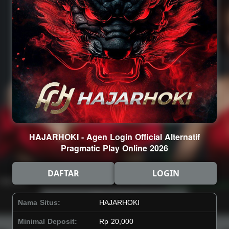
HAJARHOKI - Agen Login Official Alternatif
Pragmatic Play Online 2026
DAFTAR
LOGIN
PragmaticPlay
Evolution
Main Casino
Nama Situs:
HAJARHOKI
Minimal Deposit:
Rp 20,000