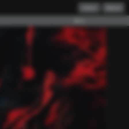
Daftar
Masuk
Menu