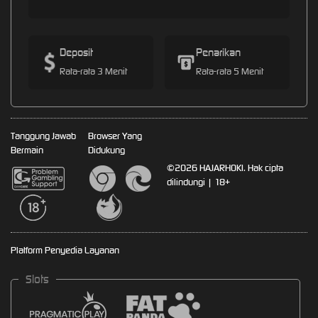
Deposit
Penarikan
Rata-rata 3 Menit
Rata-rata 5 Menit
Tanggung Jawab
Browser Yang
Bermain
Didukung
©2026 HAJARHOKI. Hak cipta
dilindungi | 18+
Platform Penyedia Layanan
Slots