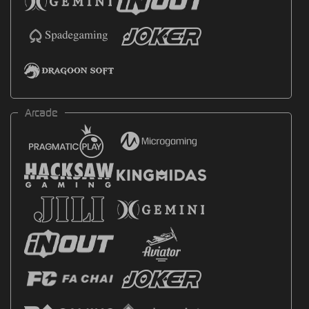
Arcade