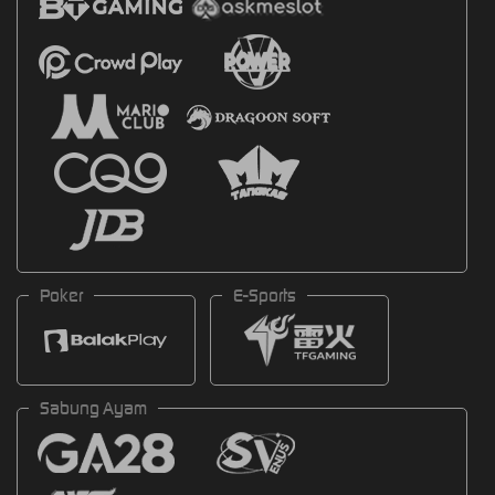
Poker
E-Sports
Sabung Ayam