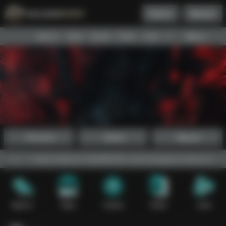
Daftar
Masuk
Menu
Beranda
Sports+
Slots
Casino
Poker
Lotto
Arcade
Fishing
Promosi
Daftar
Masuk
t | Akses halaman HAJARHOKI untuk pengguna Indonesia
Sports+
Slots
Casino
Poker
Lotto