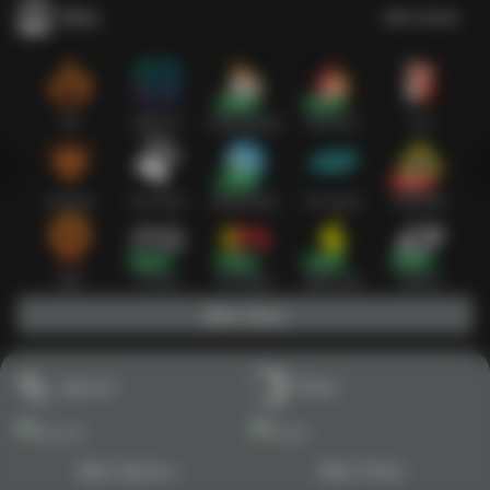
Slots
Lihat semua
Hot
IDNSLOT
PragmaticPlay
Habanero
TTG
Exclusive
Fat Panda
Microgaming
5G Games
Askmeslot
New
PG Soft
Slot Mania
Nolimit City
Playtech
Main Slots
Sports+
Poker
Main Sports+
Main Poker