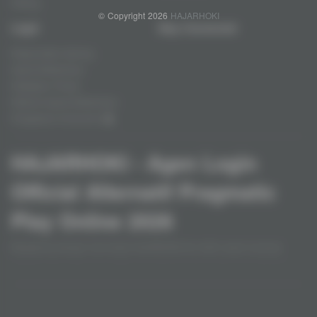
Fishing
© Copyright 2026
HAJARHOKI
Legal
Stay Connected
Responsible Gaming
Syarat &Ketentuan
Kebijakan Privasi
Referral Syarat &Ketentuan
Pengaduan Konsumen
HAJARHOKI - Agen Login
Official Alternatif Pragmatic
Play Online 2026
Bergabung dengan komunitas HAJARHOKI kini lebih cepat: kunjungi
website resmi, klik menu daftar, lalu lakukan login untuk mulai bermain.
Bila mengalami gangguan akses, gunakan link alternatif resmi yang
Baca lebih
terverifikasi agar koneksi tetap stabil. Setiap bagian dirancang sesuai
kaidah SEO agar mudah ditemukan tanpa duplikat konten.
Partner