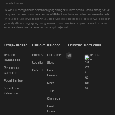
tanpa terkecuali.
HAJARHOKI menyediakan permainan yang paling berkualitas serta mudah menang. Server
yang kami gunakan merupakan server AMB Engine untuk memberikan kepuasan kepada
peminat permainan slot gacor. Sebagai permainan yang terpopuler di Indonesia, slot online
gacor dijadikan sebagai yang paling seru oleh hajarhoki. Kami ucapkan selamat bermain
kepada anda semua dan selamat menang di hajarhoki.
Kebijaksanaan
Platform
Kategori
Dukungan
Komunitas
Tentang
Promosi
Hot Games
Telegra
HAJARHOKI
m
Loyalty
Slots
Responsible
Referral
Live
Gambling
Casino
Pusat Bantuan
Race
Syarat dan
Togel
Ketentuan
Olahraga
Crash
Game