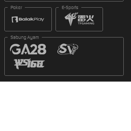
Poker
E-Sports
Sabung Ayam