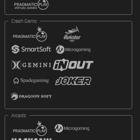
Crash Game
Arcade