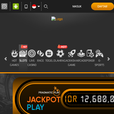
MASUK
DAFTAR
HOT
SLOTS
LIVE
RACE
TOGEL
OLAHRAGA
CRASH
ARCADE
POKER
E-
SABUN
GAMES
CASINO
GAME
SPORTS
AYAM
IDR
12,680,
JACKPOT
PLAY