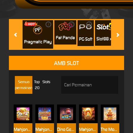
i
i
i
i
i
Facha
Fat Panda
Slot88 x PP
PG Soft
Pragmatic Play
AMB SLOT
Semua
Top
Slots
permainan
20
Mahjong Legend
Mahjong Legend Xmas
Dino Gems
Mahjong Legacy
The Monkey King