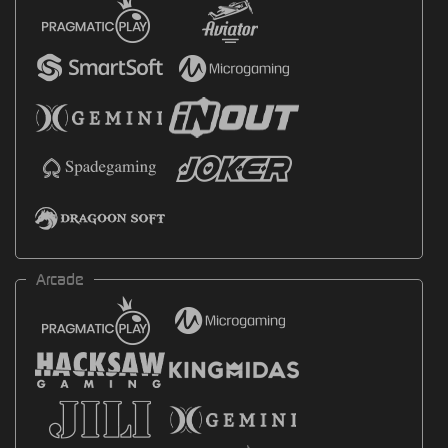
Arcade