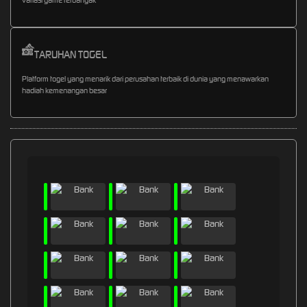
variasi game terbanyak
TARUHAN TOGEL
Platform togel yang menarik dari perusahan terbaik di dunia yang menawarkan
hadiah kemenangan besar