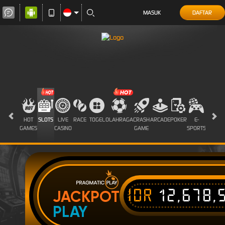
MASUK
DAFTAR
HOT
SLOTS
LIVE
RACE
TOGEL
OLAHRAGA
CRASH
ARCADE
POKER
E-
SABUN
GAMES
CASINO
GAME
SPORTS
AYAM
IDR
12,678,
JACKPOT
PLAY