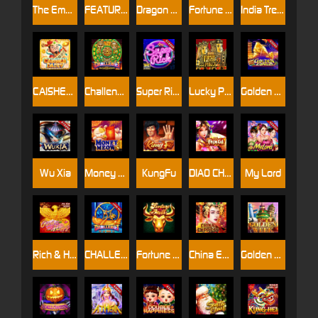
The Empire
FEATURE BUY・SUPER POWERFUL
Dragon Boat Festival
Fortune Teller
India Treasure
CAISHEN DADDY
Challenge・Mayan Calendar
Super Rich
Lucky Poker 2
Golden Zongzi
Wu Xia
Money Meow
KungFu
DIAO CHAN FA DA CAI
My Lord
Rich & Happy
CHALLENGE・FU LU SHOU XI
Fortune Bull
China Empress
Golden Week