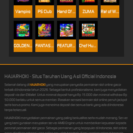
Vampire
PS Club
Hand Of God
ZUMA
Rat of Wealth
GOLDEN JADE
FANTASY - SOUTHEAST ASIA
FEATURE BUY・CHRISTMAS EXPRESS
Chef Husky
HAJARHOKI - Situs Taruhan Uang Asli Official Indonesia
Selamat datang di
HAJARHOKI
yang merupakan penyedia permainan slot online gacor
terbaik di Indonesia tahun 2026. Sebagai bentuk profesionalisme, kami juga menyediakan
deposit via dan EWallet. Untuk minimal deposit hanya Rp 15.000 dan minimal withdraw Rp
50.000 berlaku untuk semua member. Rasakan sensasi bermain slot online penuh jackpot
serta bonus promo. Kami juga menerima deposit dari semua bank yang ada di Indonesia
tanpa terkecuali.
HAJARHOKI menyediakan permainan yang paling berkualitas serta mudah menang. Server
yang kami gunakan merupakan server AMB Engine untuk memberikan kepuasan kepada
peminat permainan slot gacor. Sebagai permainan yang terpopuler di Indonesia, slot online