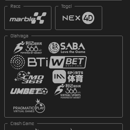
Race
Togel
Olahraga
Crash Game