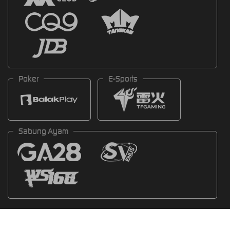
Poker
E-Sports
Sabung Ayam