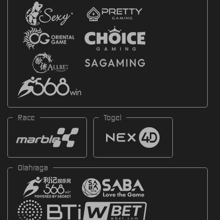
Race
Togel
Olahraga