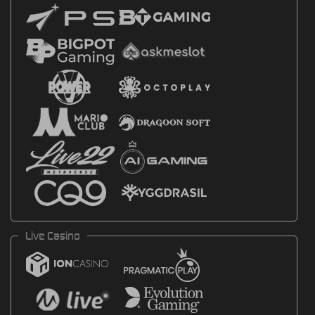
Live Casino