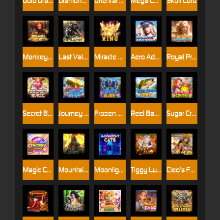
Gold Dragon
Diamond Mask
Oriental Treasures
Mega Cave
Skull Lord
Monkey King
Last Valkyrie
Miracle Ring
Aero Adventure
Royal Princess
Secret Ball
Journey to the Abyss
Frozen Blade
Reel Bass Family
Sugar Crush!
Magic Candy Factory
Mountain Spirit
Moonlight Cats
Tiggy Luck
Cleo’s Fortune