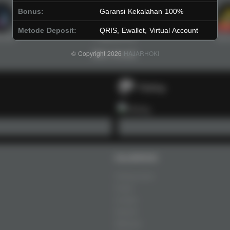
Bonus:
Garansi Kekalahan 100%
Metode Deposit:
QRIS, Ewallet, Virtual Account
rcade
PragmaticPlay
Askm
© Copyright 2026
HAJARHOKI
Main Arcade
Fishing
HAJARHOKI
Tentang Kami
Footer
Contact
Deposit
Withdraw