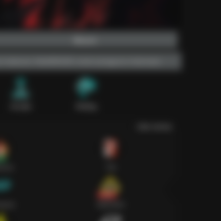
Masuk
KI untuk pengguna Indonesia
Arcade
Fishing
Lihat semua
nero
TTG
Play
ames
Askmeslot
Liv