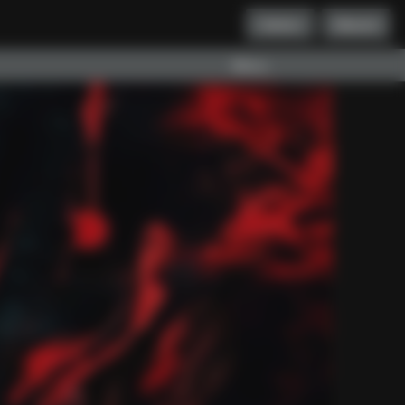
Daftar
Masuk
Menu