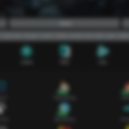
Daftar
 mudah | Daftar member baru lebih cepat | Akses halaman HAJARHO
Casino
Poker
Lotto
SLOT
PragmaticPlay
Haba
Panda
Microgaming
5G G