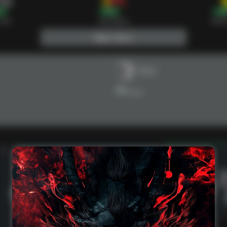
Soft
Slot Mania
Nolimi
Main Slots
Poker
201
267