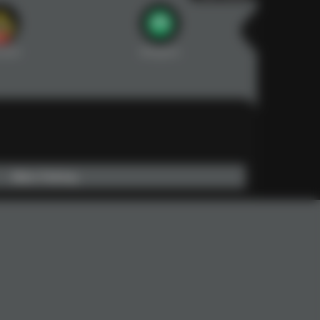
eslot
Minigame
Micro
Main Fishing