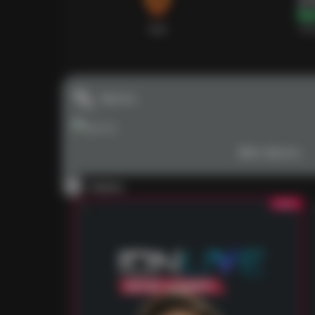
New
PG 
Sports+
Main Sports+
Casino
53