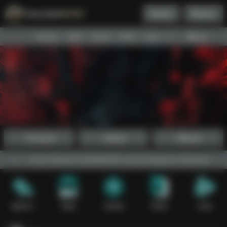
Daftar
Masuk
Menu
Beranda
Sports+
Slots
Casino
Poker
Lotto
Arcade
Fishing
Promosi
Daftar
Masuk
 | Akses halaman HAJARHOKI untuk pengguna Indonesia
Sports+
Slots
Casino
Poker
Lotto