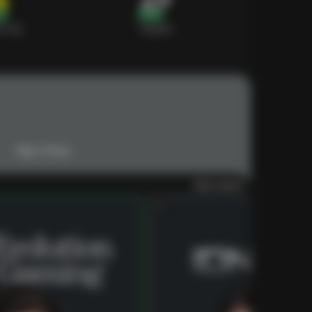
t City
Playtech
C
Main Poker
Lihat semua
53