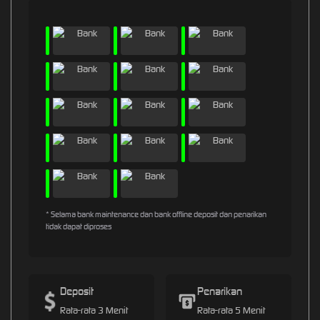
* Selama bank maintenance dan bank offline deposit dan penarikan
tidak dapat diproses
Deposit
Penarikan
Rata-rata 3 Menit
Rata-rata 5 Menit