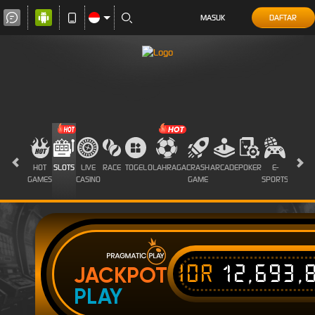
MASUK
DAFTAR
HOT
SLOTS
LIVE
RACE
TOGEL
OLAHRAGA
CRASH
ARCADE
POKER
E-
SABUN
GAMES
CASINO
GAME
SPORTS
AYAM
IDR
12,693,
JACKPOT
PLAY