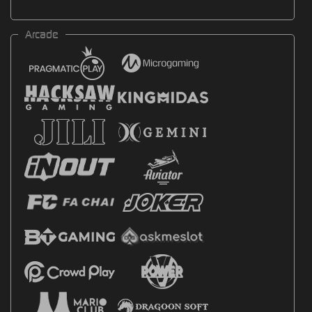
Arcade