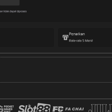
an tidak dapat diproses
Penarikan
Rata-rata 5 Menit