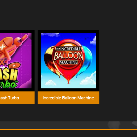
Cash Turbo
Incredible Balloon Machine