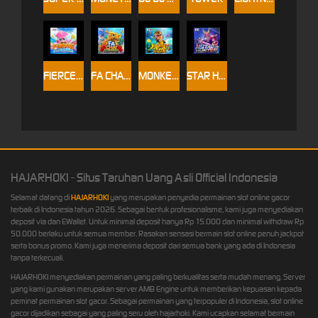
FIERCE FISHING
FA CHAI FISHING
MONKEY KING FISHING
STAR HUNTER
HAJARHOKI - Situs Taruhan Uang Asli Official Indonesia
Selamat datang di
HAJARHOKI
yang merupakan penyedia permainan slot online gacor
terbaik di Indonesia tahun 2026. Sebagai bentuk profesionalisme, kami juga menyediakan
deposit via dan EWallet. Untuk minimal deposit hanya Rp 15.000 dan minimal withdraw Rp
50.000 berlaku untuk semua member. Rasakan sensasi bermain slot online penuh jackpot
serta bonus promo. Kami juga menerima deposit dari semua bank yang ada di Indonesia
tanpa terkecuali.
HAJARHOKI menyediakan permainan yang paling berkualitas serta mudah menang. Server
yang kami gunakan merupakan server AMB Engine untuk memberikan kepuasan kepada
peminat permainan slot gacor. Sebagai permainan yang terpopuler di Indonesia, slot online
gacor dijadikan sebagai yang paling seru oleh hajarhoki. Kami ucapkan selamat bermain