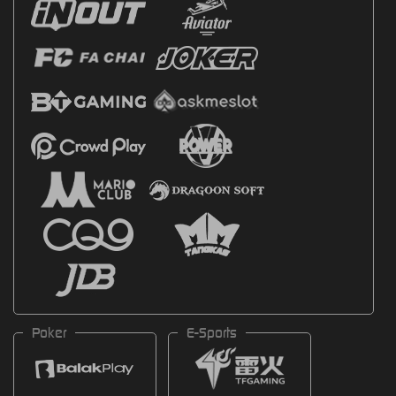
Poker
E-Sports