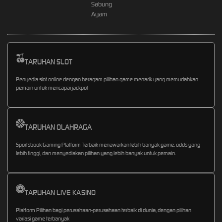
Sabung
Ayam
TARUHAN SLOT
Penyedia slot online dengan beragam pilihan game menarik yang memudahkan
pemain untuk mencapai jackpot
TARUHAN OLAHRAGA
Sportsbook Gaming Platform Terbaik menawarkan lebih banyak game, odds yang
lebih tinggi, dan menyediakan pilihan yang lebih banyak untuk pemain.
TARUHAN LIVE KASINO
Platform Pilihan bagi perusahaan-perusahaan terbaik di dunia, dengan pilihan
variasi game terbanyak