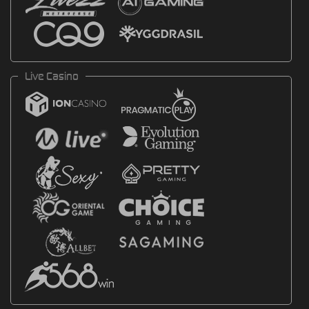
Live Casino