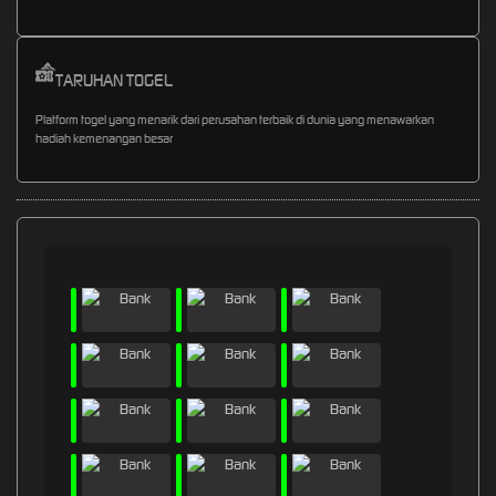
TARUHAN TOGEL
Platform togel yang menarik dari perusahan terbaik di dunia yang menawarkan
hadiah kemenangan besar