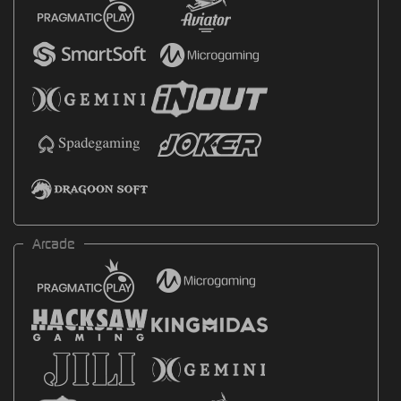
Arcade