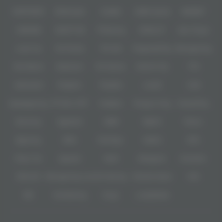
IDNPOKER
IDNArcade
UboBet
SABA Sports
SBOBET
CMD368
NSOFT 88
TFGaming
IDNSLOT
Spin Royal
Level Up
Fat Panda
PG Soft
PragmaticPlay
Microgaming
Slot Mania
Habanero
5G Games
Nolimit City
TTG
Askmeslot
Playtech
PlayStar
Live22
CQ9
Spadegaming
PP 98% RTP
FastSpin
Penguin King
SimplePlay
Booming
Yggdrasil
GMW
BigPot
Reevo
Bgaming
BNG
RedTiger
NetEnt
BTG
Play'n Go
Apparat
Nsoft
Minigame
Evolution
IDNLIVE
Microgaming Live
SA Gaming
Oriental Game
ION
WE
VivoGaming
Ezugi
LuckyStreak