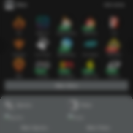
Slots
Lihat semua
Hot
IDNSLOT
PragmaticPlay
Habanero
TTG
Exclusive
Fat Panda
Microgaming
5G Games
Askmeslot
New
PG Soft
Slot Mania
Nolimit City
Playtech
Main Slots
Sports+
Poker
Main Sports+
Main Poker