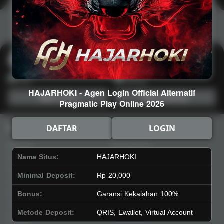
Hot
IDNArcade
PragmaticPlay
Askmeslot
Minigame
Mi
Main Arcade
Lotto
Fishing
HAJARHOKI - Agen Login Official Alternatif
Main Lotto
Main Fishing
Pragmatic Play Online 2026
Quick Links
HAJARHOKI
DAFTAR
LOGIN
Beranda
Tentang Kami
Sports+
Footer
Nama Situs:
HAJARHOKI
Slots
Contact
Minimal Deposit:
Rp 20,000
Casino
Deposit
Poker
Withdraw
Bonus:
Garansi Kekalahan 100%
Lotto
Referral
Metode Deposit:
QRIS, Ewallet, Virtual Account
Arcade
Leaderboard